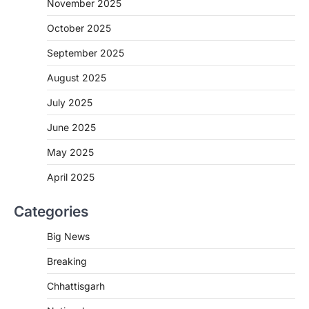
November 2025
More Khabar
August 7, 2026
October 2025
रायपुर। राष्ट्रीय कृमि मुक्ति दिवस भारत सरकार द्वारा
बच्चों के स्वास्थ्य सुधार के लिए वर्ष…
September 2025
2
August 2025
CHHATTISGARH
CG : मुख्यमंत्री विष्णुदेव साय के नेतृत्व में
July 2025
छत्तीसगढ़ को बड़ी उपलब्धि
June 2025
More Khabar
August 7, 2026
रायपुर। मुख्यमंत्री विष्णुदेव साय के नेतृत्व में स्वच्छ ऊर्जा,
May 2025
हरित विकास और किसानों की आय…
3
April 2025
CHHATTISGARH
Categories
CG : पांच माह की अनुष्का को मिला नया
जीवन, चिरायु योजना से संभव हुई सफल सर्जरी
Big News
More Khabar
August 7, 2026
Breaking
रायपुर। राष्ट्रीय बाल स्वास्थ्य कार्यक्रम (चिरायु) के तहत
जशपुर जिले की 5 माह की मासूम…
4
Chhattisgarh