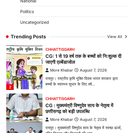
CHHATTISGARH
National
CG: छिपली की दीदियों का कमाल, बकरी
Politics
पालन से बढ़ी आय और मजबूत हुआ आत्मविश्वास
More Khabar
August 7, 2026
Uncategorized
रायपुर। ग्रामीण महिलाओं को आर्थिक रूप से सशक्त
बनाने की दिशा में जिले के नगरी…
Trending Posts
View All
1
CHHATTISGARH
CG: 1 से 19 वर्ष तक के बच्चों को निःशुल्क दी
जाएगी एल्बेंडाजोल
More Khabar
August 7, 2026
रायपुर। राष्ट्रीय कृमि मुक्ति दिवस भारत सरकार द्वारा
बच्चों के स्वास्थ्य सुधार के लिए वर्ष…
2
CHHATTISGARH
CG : मुख्यमंत्री विष्णुदेव साय के नेतृत्व में
छत्तीसगढ़ को बड़ी उपलब्धि
More Khabar
August 7, 2026
रायपुर। मुख्यमंत्री विष्णुदेव साय के नेतृत्व में स्वच्छ ऊर्जा,