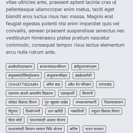
vitae ultricies ante, praesent aptent lacinia cras ut
More Khabar
August 7, 2026
pellentesque ullamcorper enim metus, taciti eget
रायपुर। राष्ट्रीय कृमि मुक्ति दिवस भारत सरकार द्वारा
बच्चों के स्वास्थ्य सुधार के लिए वर्ष…
blandit eros luctus risus hac massa. Magnis erat
2
feugiat egestas potenti nisl enim imperdiet quis vel
convallis, aenean praesent suspendisse senectus nec
CHHATTISGARH
CG : मुख्यमंत्री विष्णुदेव साय के नेतृत्व में
vestibulum himenaeos platea pretium nascetur
छत्तीसगढ़ को बड़ी उपलब्धि
commodo, consequat tempor risus lectus elementum
More Khabar
August 7, 2026
arcu nulla rutrum ante.
रायपुर। मुख्यमंत्री विष्णुदेव साय के नेतृत्व में स्वच्छ ऊर्जा,
हरित विकास और किसानों की आय…
#अवैधरेतउत्खनन
#जलसंसाधनविभाग
#तेंदूपत्तासंग्रहण
3
#मुख्यमंत्रीविष्णुदेवसाय
#सुशासनतिहार
#हर्बलकॉफी’
CHHATTISGARH
CHHATTISGARH
अमित शाह
अवैध रेत परिवहन
उत्तराखंड
CG : पांच माह की अनुष्का को मिला नया
जीवन, चिरायु योजना से संभव हुई सफल सर्जरी
एकलव्य आदर्श आवासीय विद्यालय
एडवाइजरी
किसानों
More Khabar
August 7, 2026
कौशल विकास विभाग
गुरु खुशवंत साहेब
जनकल्याणकारी
जिलाप्रशासन
रायपुर। राष्ट्रीय बाल स्वास्थ्य कार्यक्रम (चिरायु) के तहत
तेंदूपत्ता
दिव्यांगजनों
धान खरीदी
नक्सलियों
पशुधन विकास विभाग
जशपुर जिले की 5 माह की मासूम…
4
पीएम मोदी
प्रधानमंत्री आवास योजना
प्रधानमंत्री किसान सम्मान निधि योजना
बारिश
भारत सरकार