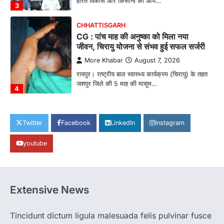
हरित विकास और किसानों की आय…
3
CHHATTISGARH
CG : पांच माह की अनुष्का को मिला नया
जीवन, चिरायु योजना से संभव हुई सफल सर्जरी
More Khabar
August 7, 2026
रायपुर। राष्ट्रीय बाल स्वास्थ्य कार्यक्रम (चिरायु) के तहत
जशपुर जिले की 5 माह की मासूम…
4
CHHATTISGARH
CG: छिपली की दीदियों का कमाल, बकरी
Twitter
Facebook
LinkedIn
Instagram
पालन से बढ़ी आय और मजबूत हुआ आत्मविश्वास
youtube
More Khabar
August 7, 2026
रायपुर। ग्रामीण महिलाओं को आर्थिक रूप से सशक्त
बनाने की दिशा में जिले के नगरी…
1
Extensive News
CHHATTISGARH
CG: 1 से 19 वर्ष तक के बच्चों को निःशुल्क दी
जाएगी एल्बेंडाजोल
Tincidunt dictum ligula malesuada felis pulvinar fusce