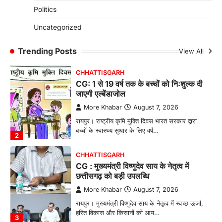
CG: छिपली की दीदियों का कमाल, बकरी
Politics
पालन से बढ़ी आय और मजबूत हुआ आत्मविश्वास
More Khabar
August 7, 2026
Uncategorized
रायपुर। ग्रामीण महिलाओं को आर्थिक रूप से सशक्त
बनाने की दिशा में जिले के नगरी…
Trending Posts
View All
1
CHHATTISGARH
CG: 1 से 19 वर्ष तक के बच्चों को निःशुल्क दी
जाएगी एल्बेंडाजोल
More Khabar
August 7, 2026
रायपुर। राष्ट्रीय कृमि मुक्ति दिवस भारत सरकार द्वारा
बच्चों के स्वास्थ्य सुधार के लिए वर्ष…
2
CHHATTISGARH
CG : मुख्यमंत्री विष्णुदेव साय के नेतृत्व में
छत्तीसगढ़ को बड़ी उपलब्धि
More Khabar
August 7, 2026
रायपुर। मुख्यमंत्री विष्णुदेव साय के नेतृत्व में स्वच्छ ऊर्जा,
हरित विकास और किसानों की आय…
3