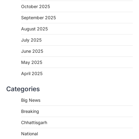
More Khabar
August 7, 2026
October 2025
रायपुर। राष्ट्रीय कृमि मुक्ति दिवस भारत सरकार द्वारा
बच्चों के स्वास्थ्य सुधार के लिए वर्ष…
September 2025
2
August 2025
CHHATTISGARH
CG : मुख्यमंत्री विष्णुदेव साय के नेतृत्व में
July 2025
छत्तीसगढ़ को बड़ी उपलब्धि
June 2025
More Khabar
August 7, 2026
रायपुर। मुख्यमंत्री विष्णुदेव साय के नेतृत्व में स्वच्छ ऊर्जा,
May 2025
हरित विकास और किसानों की आय…
3
April 2025
CHHATTISGARH
Categories
CG : पांच माह की अनुष्का को मिला नया
जीवन, चिरायु योजना से संभव हुई सफल सर्जरी
Big News
More Khabar
August 7, 2026
Breaking
रायपुर। राष्ट्रीय बाल स्वास्थ्य कार्यक्रम (चिरायु) के तहत
जशपुर जिले की 5 माह की मासूम…
4
Chhattisgarh
CHHATTISGARH
National