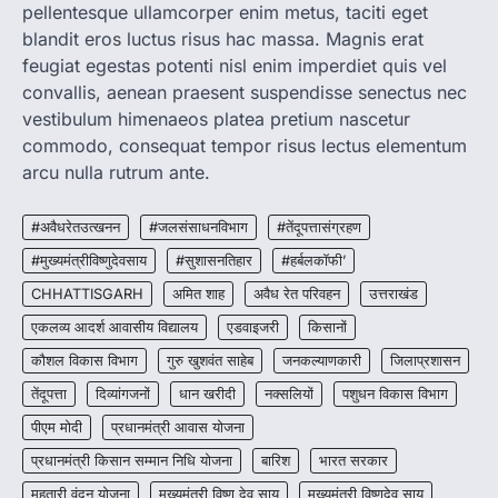
pellentesque ullamcorper enim metus, taciti eget
रायपुर। राष्ट्रीय कृमि मुक्ति दिवस भारत सरकार द्वारा
बच्चों के स्वास्थ्य सुधार के लिए वर्ष…
blandit eros luctus risus hac massa. Magnis erat
2
feugiat egestas potenti nisl enim imperdiet quis vel
convallis, aenean praesent suspendisse senectus nec
CHHATTISGARH
CG : मुख्यमंत्री विष्णुदेव साय के नेतृत्व में
vestibulum himenaeos platea pretium nascetur
छत्तीसगढ़ को बड़ी उपलब्धि
commodo, consequat tempor risus lectus elementum
More Khabar
August 7, 2026
arcu nulla rutrum ante.
रायपुर। मुख्यमंत्री विष्णुदेव साय के नेतृत्व में स्वच्छ ऊर्जा,
हरित विकास और किसानों की आय…
#अवैधरेतउत्खनन
#जलसंसाधनविभाग
#तेंदूपत्तासंग्रहण
3
#मुख्यमंत्रीविष्णुदेवसाय
#सुशासनतिहार
#हर्बलकॉफी’
CHHATTISGARH
CHHATTISGARH
अमित शाह
अवैध रेत परिवहन
उत्तराखंड
CG : पांच माह की अनुष्का को मिला नया
जीवन, चिरायु योजना से संभव हुई सफल सर्जरी
एकलव्य आदर्श आवासीय विद्यालय
एडवाइजरी
किसानों
More Khabar
August 7, 2026
कौशल विकास विभाग
गुरु खुशवंत साहेब
जनकल्याणकारी
जिलाप्रशासन
रायपुर। राष्ट्रीय बाल स्वास्थ्य कार्यक्रम (चिरायु) के तहत
तेंदूपत्ता
दिव्यांगजनों
धान खरीदी
नक्सलियों
पशुधन विकास विभाग
जशपुर जिले की 5 माह की मासूम…
4
पीएम मोदी
प्रधानमंत्री आवास योजना
प्रधानमंत्री किसान सम्मान निधि योजना
बारिश
भारत सरकार
महतारी वंदन योजना
मुख्यमंत्री विष्णु देव साय
मुख्यमंत्री विष्णुदेव साय