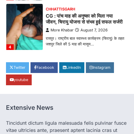
CHHATTISGARH
CG : पांच माह की अनुष्का को मिला नया
जीवन, चिरायु योजना से संभव हुई सफल सर्जरी
More Khabar
August 7, 2026
रायपुर। राष्ट्रीय बाल स्वास्थ्य कार्यक्रम (चिरायु) के तहत
जशपुर जिले की 5 माह की मासूम…
4
CHHATTISGARH
CG: छिपली की दीदियों का कमाल, बकरी
Twitter
Facebook
LinkedIn
Instagram
पालन से बढ़ी आय और मजबूत हुआ आत्मविश्वास
youtube
More Khabar
August 7, 2026
रायपुर। ग्रामीण महिलाओं को आर्थिक रूप से सशक्त
बनाने की दिशा में जिले के नगरी…
1
Extensive News
CHHATTISGARH
CG: 1 से 19 वर्ष तक के बच्चों को निःशुल्क दी
जाएगी एल्बेंडाजोल
Tincidunt dictum ligula malesuada felis pulvinar fusce
vitae ultricies ante, praesent aptent lacinia cras ut
More Khabar
August 7, 2026