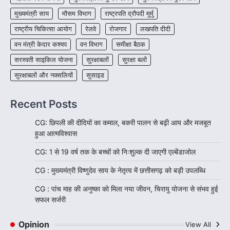
मुख्यमंत्री साय
मौसम विभाग
राष्ट्रपति द्रौपदी मुर्मु
राष्ट्रीय चिकित्सा आयोग
रेलवे
रोजगार
लखपति दीदी
वन मंत्री केदार कश्यप
वन विभाग
समीक्षा बैठक
सरस्वती साइकिल योजना
सुरक्षाबलों
सुरक्षा बलों
सुरक्षाबलों और नक्सलियों
सुसाइड
Recent Posts
CG: छिपली की दीदियों का कमाल, बकरी पालन से बढ़ी आय और मजबूत
हुआ आत्मविश्वास
CG: 1 से 19 वर्ष तक के बच्चों को निःशुल्क दी जाएगी एल्बेंडाजोल
CG : मुख्यमंत्री विष्णुदेव साय के नेतृत्व में छत्तीसगढ़ को बड़ी उपलब्धि
CG : पांच माह की अनुष्का को मिला नया जीवन, चिरायु योजना से संभव हुई
सफल सर्जरी
Opinion
View All