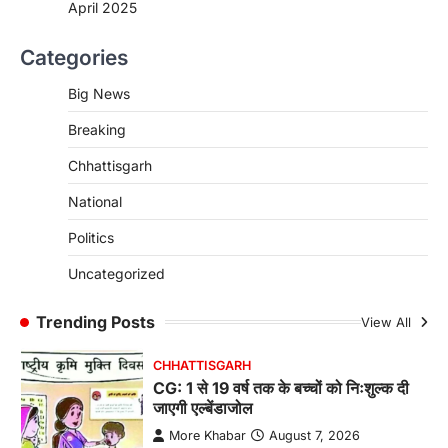
April 2025
CHHATTISGARH
Categories
CG : पांच माह की अनुष्का को मिला नया
जीवन, चिरायु योजना से संभव हुई सफल सर्जरी
Big News
More Khabar
August 7, 2026
Breaking
रायपुर। राष्ट्रीय बाल स्वास्थ्य कार्यक्रम (चिरायु) के तहत
जशपुर जिले की 5 माह की मासूम…
4
Chhattisgarh
CHHATTISGARH
National
CG: छिपली की दीदियों का कमाल, बकरी
Politics
पालन से बढ़ी आय और मजबूत हुआ आत्मविश्वास
More Khabar
August 7, 2026
Uncategorized
रायपुर। ग्रामीण महिलाओं को आर्थिक रूप से सशक्त
बनाने की दिशा में जिले के नगरी…
Trending Posts
View All
1
CHHATTISGARH
CG: 1 से 19 वर्ष तक के बच्चों को निःशुल्क दी
जाएगी एल्बेंडाजोल
More Khabar
August 7, 2026