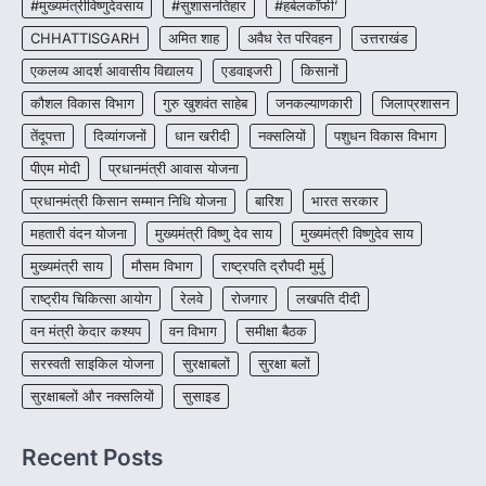
#मुख्यमंत्रीविष्णुदेवसाय
#सुशासनतिहार
#हर्बलकॉफी’
CHHATTISGARH
CHHATTISGARH
अमित शाह
अवैध रेत परिवहन
उत्तराखंड
CG : पांच माह की अनुष्का को मिला नया
जीवन, चिरायु योजना से संभव हुई सफल सर्जरी
एकलव्य आदर्श आवासीय विद्यालय
एडवाइजरी
किसानों
More Khabar
August 7, 2026
कौशल विकास विभाग
गुरु खुशवंत साहेब
जनकल्याणकारी
जिलाप्रशासन
रायपुर। राष्ट्रीय बाल स्वास्थ्य कार्यक्रम (चिरायु) के तहत
तेंदूपत्ता
दिव्यांगजनों
धान खरीदी
नक्सलियों
पशुधन विकास विभाग
जशपुर जिले की 5 माह की मासूम…
4
पीएम मोदी
प्रधानमंत्री आवास योजना
प्रधानमंत्री किसान सम्मान निधि योजना
बारिश
भारत सरकार
महतारी वंदन योजना
मुख्यमंत्री विष्णु देव साय
मुख्यमंत्री विष्णुदेव साय
मुख्यमंत्री साय
मौसम विभाग
राष्ट्रपति द्रौपदी मुर्मु
राष्ट्रीय चिकित्सा आयोग
रेलवे
रोजगार
लखपति दीदी
वन मंत्री केदार कश्यप
वन विभाग
समीक्षा बैठक
सरस्वती साइकिल योजना
सुरक्षाबलों
सुरक्षा बलों
सुरक्षाबलों और नक्सलियों
सुसाइड
Recent Posts