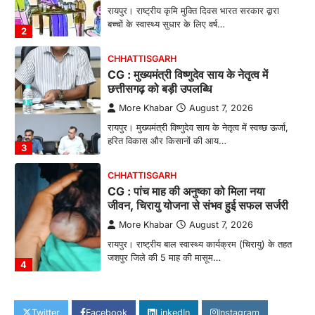
रायपुर। राष्ट्रीय कृमि मुक्ति दिवस भारत सरकार द्वारा
बच्चों के स्वास्थ्य सुधार के लिए वर्ष…
2
CHHATTISGARH
CG : मुख्यमंत्री विष्णुदेव साय के नेतृत्व में
छत्तीसगढ़ को बड़ी उपलब्धि
More Khabar
August 7, 2026
रायपुर। मुख्यमंत्री विष्णुदेव साय के नेतृत्व में स्वच्छ ऊर्जा,
हरित विकास और किसानों की आय…
3
CHHATTISGARH
CG : पांच माह की अनुष्का को मिला नया
जीवन, चिरायु योजना से संभव हुई सफल सर्जरी
More Khabar
August 7, 2026
रायपुर। राष्ट्रीय बाल स्वास्थ्य कार्यक्रम (चिरायु) के तहत
जशपुर जिले की 5 माह की मासूम…
4
CHHATTISGARH
CG: छिपली की दीदियों का कमाल, बकरी
Twitter
Facebook
LinkedIn
Instagram