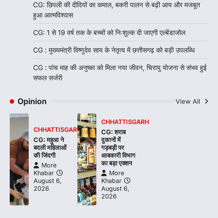
CG: छिपली की दीदियों का कमाल, बकरी पालन से बढ़ी आय और मजबूत
हुआ आत्मविश्वास
CG: 1 से 19 वर्ष तक के बच्चों को निःशुल्क दी जाएगी एल्बेंडाजोल
CG : मुख्यमंत्री विष्णुदेव साय के नेतृत्व में छत्तीसगढ़ को बड़ी उपलब्धि
CG : पांच माह की अनुष्का को मिला नया जीवन, चिरायु योजना से संभव हुई
सफल सर्जरी
Opinion
View All
CHHATTISGARH
CHHATTISGARH
CG: शराब
CG: महुआ ने
दुकानों में
बदली महिलाओं
गड़बड़ी पर
की जिंदगी
आबकारी विभाग
का बड़ा एक्शन
More
Khabar
More
August 6,
Khabar
2026
August 6,
2026