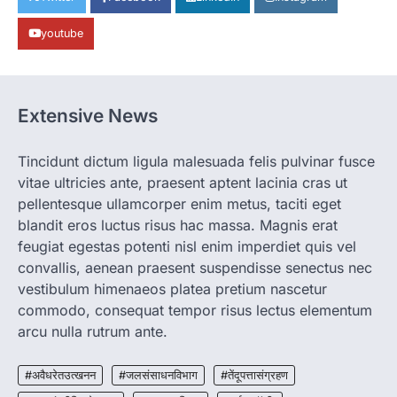
पालन से बढ़ी आय और मजबूत हुआ आत्मविश्वास
youtube
More Khabar
August 7, 2026
रायपुर। ग्रामीण महिलाओं को आर्थिक रूप से सशक्त
बनाने की दिशा में जिले के नगरी…
1
Extensive News
CHHATTISGARH
CG: 1 से 19 वर्ष तक के बच्चों को निःशुल्क दी
जाएगी एल्बेंडाजोल
Tincidunt dictum ligula malesuada felis pulvinar fusce
vitae ultricies ante, praesent aptent lacinia cras ut
More Khabar
August 7, 2026
pellentesque ullamcorper enim metus, taciti eget
रायपुर। राष्ट्रीय कृमि मुक्ति दिवस भारत सरकार द्वारा
बच्चों के स्वास्थ्य सुधार के लिए वर्ष…
blandit eros luctus risus hac massa. Magnis erat
2
feugiat egestas potenti nisl enim imperdiet quis vel
convallis, aenean praesent suspendisse senectus nec
CHHATTISGARH
CG : मुख्यमंत्री विष्णुदेव साय के नेतृत्व में
vestibulum himenaeos platea pretium nascetur
छत्तीसगढ़ को बड़ी उपलब्धि
commodo, consequat tempor risus lectus elementum
More Khabar
August 7, 2026
arcu nulla rutrum ante.
रायपुर। मुख्यमंत्री विष्णुदेव साय के नेतृत्व में स्वच्छ ऊर्जा,
हरित विकास और किसानों की आय…
#अवैधरेतउत्खनन
#जलसंसाधनविभाग
#तेंदूपत्तासंग्रहण
3