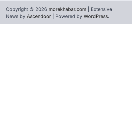
Copyright © 2026
morekhabar.com
| Extensive
News by
Ascendoor
| Powered by
WordPress
.