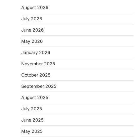
August 2026
July 2026
June 2026
May 2026
CHHATTISGARH
January 2026
CG: 1 से 19 वर्ष तक के बच्चों को निःशुल्क दी
जाएगी एल्बेंडाजोल
November 2025
More Khabar
August 7, 2026
October 2025
रायपुर। राष्ट्रीय कृमि मुक्ति दिवस भारत सरकार द्वारा
बच्चों के स्वास्थ्य सुधार के लिए वर्ष…
September 2025
2
August 2025
CHHATTISGARH
CG : मुख्यमंत्री विष्णुदेव साय के नेतृत्व में
July 2025
छत्तीसगढ़ को बड़ी उपलब्धि
June 2025
More Khabar
August 7, 2026
रायपुर। मुख्यमंत्री विष्णुदेव साय के नेतृत्व में स्वच्छ ऊर्जा,
May 2025
हरित विकास और किसानों की आय…
3