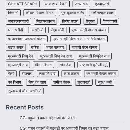
कोचिंग संस्थानों से आवेदन आमंत्रित
CHHATTISGARH
आकाशीय बिजली
उत्तराखंड
एडवाइजरी
More Khabar
August 6, 2026
किसानों
कौशल विकास विभाग
गुरु खुशवंत साहेब
छत्तीसगढ़सरकार
रायपुर। शैक्षणिक सत्र 2026-27 में सरगुजा जिले के
जनकल्याणकारी
जिलाप्रशासन
तिरंगा यात्रा
तेंदूपत्ता
दिव्यांगजनों
शासकीय विद्यालयों में कक्षा 11वीं विज्ञान संकाय…
3
धान खरीदी
नक्सलियों
पीएम मोदी
प्रधानमंत्री आवास योजना
CHHATTISGARH
प्रधानमंत्री उज्ज्वला योजना
प्रधानमंत्री किसान सम्मान निधि योजना
CG:रायपुर में लिव-इन पार्टनर की मौत से
बाइक सवार
बारिश
भारत सरकार
महतारी वंदन योजना
सनसनी, हत्या का शक
मुख्यमंत्री विष्णु देव
मुख्यमंत्री विष्णु देव साय
मुख्यमंत्री विष्णुदेव साय
More Khabar
August 6, 2026
मुख्यमंत्री साय
मौसम विभाग
रायपुर। राजधानी रायपुर से एक सनसनीखेज मामला
रमेन डेका
राष्ट्रपति द्रौपदी मुर्मु
सामने आया है। मुजगहन थाना क्षेत्र के बोरियाकला…
4
रेलवे
रोजगार
लखपति दीदी
लाश तालाब
वन मंत्री केदार कश्यप
वन विभाग
विष्णु देव साय
समीक्षा बैठक
सुरक्षाबलों
सुरक्षा बलों
सुरक्षाबलों और नक्सलियों
Recent Posts
CG: महुआ ने बदली महिलाओं की जिंदगी
CG: शराब दुकानों में गड़बड़ी पर आबकारी विभाग का बड़ा एक्शन