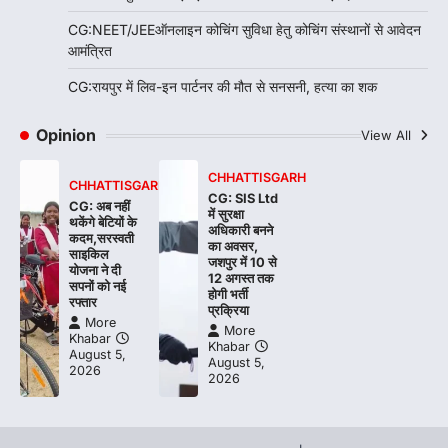
CG:NEET/JEEऑनलाइन कोचिंग सुविधा हेतु कोचिंग संस्थानों से आवेदन
आमंत्रित
CG:रायपुर में लिव-इन पार्टनर की मौत से सनसनी, हत्या का शक
Opinion
View All
CHHATTISGARH
CHHATTISGARH
CG: SIS Ltd
CG: अब नहीं
में सुरक्षा
थकेंगे बेटियों के
अधिकारी बनने
कदम,सरस्वती
का अवसर,
साइकिल
जशपुर में 10 से
योजना ने दी
12 अगस्त तक
सपनों को नई
होगी भर्ती
रफ्तार
प्रक्रिया
More
More
Khabar
Khabar
August 5,
August 5,
2026
2026