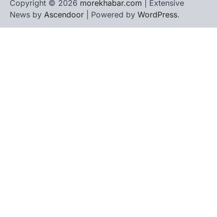
Copyright © 2026
morekhabar.com
| Extensive
News by
Ascendoor
| Powered by
WordPress
.