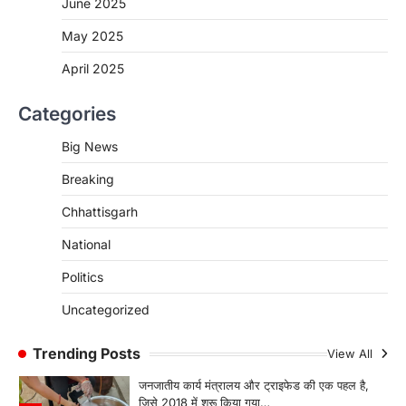
June 2025
CHHATTISGARH
CG:NEET/JEEऑनलाइन कोचिंग सुविधा हेतु
May 2025
कोचिंग संस्थानों से आवेदन आमंत्रित
April 2025
More Khabar
August 6, 2026
रायपुर। शैक्षणिक सत्र 2026-27 में सरगुजा जिले के
Categories
शासकीय विद्यालयों में कक्षा 11वीं विज्ञान संकाय…
3
Big News
CHHATTISGARH
Breaking
CG:रायपुर में लिव-इन पार्टनर की मौत से
सनसनी, हत्या का शक
Chhattisgarh
More Khabar
August 6, 2026
National
रायपुर। राजधानी रायपुर से एक सनसनीखेज मामला
सामने आया है। मुजगहन थाना क्षेत्र के बोरियाकला…
Politics
4
Uncategorized
CHHATTISGARH
CG: महुआ ने बदली महिलाओं की जिंदगी
Trending Posts
View All
More Khabar
August 6, 2026
जनजातीय कार्य मंत्रालय और ट्राइफेड की एक पहल है,
जिसे 2018 में शुरू किया गया…