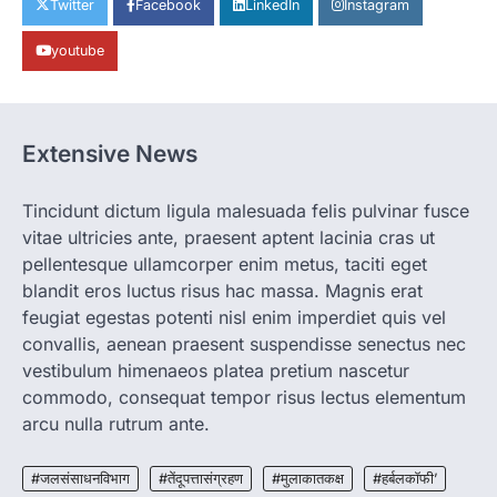
Twitter
Facebook
LinkedIn
Instagram
रायपुर। राजधानी रायपुर से एक सनसनीखेज मामला
youtube
सामने आया है। मुजगहन थाना क्षेत्र के बोरियाकला…
4
CHHATTISGARH
CG: महुआ ने बदली महिलाओं की जिंदगी
Extensive News
More Khabar
August 6, 2026
जनजातीय कार्य मंत्रालय और ट्राइफेड की एक पहल है,
Tincidunt dictum ligula malesuada felis pulvinar fusce
जिसे 2018 में शुरू किया गया…
1
vitae ultricies ante, praesent aptent lacinia cras ut
pellentesque ullamcorper enim metus, taciti eget
CHHATTISGARH
blandit eros luctus risus hac massa. Magnis erat
CG: शराब दुकानों में गड़बड़ी पर आबकारी
विभाग का बड़ा एक्शन
feugiat egestas potenti nisl enim imperdiet quis vel
convallis, aenean praesent suspendisse senectus nec
More Khabar
August 6, 2026
vestibulum himenaeos platea pretium nascetur
रायपुर। छत्तीसगढ़ में शराब दुकानों में अधिक कीमत पर
commodo, consequat tempor risus lectus elementum
बिक्री और अन्य गंभीर अनियमितताओं के…
2
arcu nulla rutrum ante.
CHHATTISGARH
CG:NEET/JEEऑनलाइन कोचिंग सुविधा हेतु
#जलसंसाधनविभाग
#तेंदूपत्तासंग्रहण
#मुलाकातकक्ष
#हर्बलकॉफी’