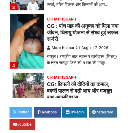
ऊर्जा, हरित विकास और किसानों की आय…
3
CHHATTISGARH
CG : पांच माह की अनुष्का को मिला नया
जीवन, चिरायु योजना से संभव हुई सफल
सर्जरी
More Khabar
August 7, 2026
रायपुर। राष्ट्रीय बाल स्वास्थ्य कार्यक्रम (चिरायु)
के तहत जशपुर जिले की 5 माह की मासूम…
4
CHHATTISGARH
CG: छिपली की दीदियों का कमाल,
बकरी पालन से बढ़ी आय और मजबूत
हुआ आत्मविश्वास
More Khabar
August 7, 2026
Twitter
Facebook
LinkedIn
Instagram
रायपुर। ग्रामीण महिलाओं को आर्थिक रूप से
सशक्त बनाने की दिशा में जिले के नगरी…
1
youtube