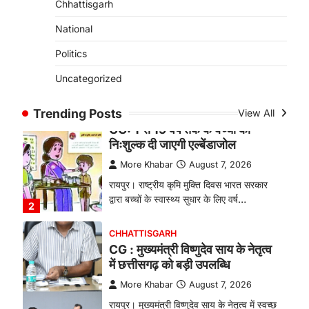
Chhattisgarh
बकरी पालन से बढ़ी आय और मजबूत
हुआ आत्मविश्वास
National
More Khabar
August 7, 2026
Politics
रायपुर। ग्रामीण महिलाओं को आर्थिक रूप से
Uncategorized
सशक्त बनाने की दिशा में जिले के नगरी…
1
Trending Posts
View All
CHHATTISGARH
CG: 1 से 19 वर्ष तक के बच्चों को
निःशुल्क दी जाएगी एल्बेंडाजोल
More Khabar
August 7, 2026
रायपुर। राष्ट्रीय कृमि मुक्ति दिवस भारत सरकार
द्वारा बच्चों के स्वास्थ्य सुधार के लिए वर्ष…
2
CHHATTISGARH
CG : मुख्यमंत्री विष्णुदेव साय के नेतृत्व
में छत्तीसगढ़ को बड़ी उपलब्धि
More Khabar
August 7, 2026
रायपुर। मुख्यमंत्री विष्णुदेव साय के नेतृत्व में स्वच्छ