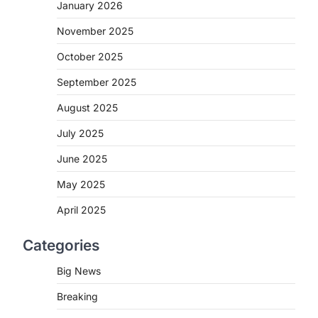
2
January 2026
November 2025
CHHATTISGARH
CG : मुख्यमंत्री विष्णुदेव साय के नेतृत्व
October 2025
में छत्तीसगढ़ को बड़ी उपलब्धि
September 2025
More Khabar
August 7, 2026
रायपुर। मुख्यमंत्री विष्णुदेव साय के नेतृत्व में स्वच्छ
August 2025
ऊर्जा, हरित विकास और किसानों की आय…
3
July 2025
CHHATTISGARH
June 2025
CG : पांच माह की अनुष्का को मिला नया
May 2025
जीवन, चिरायु योजना से संभव हुई सफल
सर्जरी
April 2025
More Khabar
August 7, 2026
Categories
रायपुर। राष्ट्रीय बाल स्वास्थ्य कार्यक्रम (चिरायु)
के तहत जशपुर जिले की 5 माह की मासूम…
4
Big News
Breaking
CHHATTISGARH
CG: छिपली की दीदियों का कमाल,