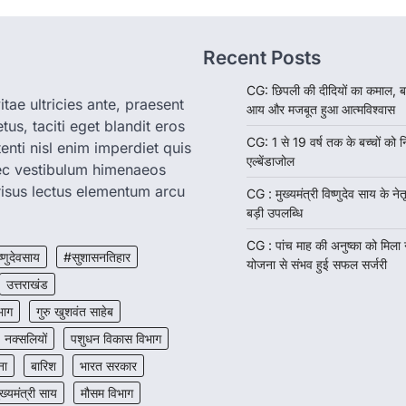
Recent Posts
CG: छिपली की दीदियों का कमाल, ब
tae ultricies ante, praesent
आय और मजबूत हुआ आत्मविश्वास
us, taciti eget blandit eros
CG: 1 से 19 वर्ष तक के बच्चों को न
enti nisl enim imperdiet quis
एल्बेंडाजोल
nec vestibulum himenaeos
isus lectus elementum arcu
CG : मुख्यमंत्री विष्णुदेव साय के नेतृ
बड़ी उपलब्धि
CG : पांच माह की अनुष्का को मिला
ष्णुदेवसाय
#सुशासनतिहार
योजना से संभव हुई सफल सर्जरी
उत्तराखंड
भाग
गुरु खुशवंत साहेब
नक्सलियों
पशुधन विकास विभाग
ना
बारिश
भारत सरकार
ुख्यमंत्री साय
मौसम विभाग