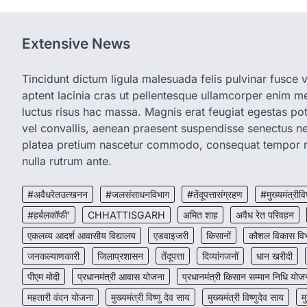
Extensive News
Tincidunt dictum ligula malesuada felis pulvinar fusce vi
aptent lacinia cras ut pellentesque ullamcorper enim met
luctus risus hac massa. Magnis erat feugiat egestas pot
vel convallis, aenean praesent suspendisse senectus 
platea pretium nascetur commodo, consequat tempor r
nulla rutrum ante.
#अवैधरेतउत्खनन
#जलसंसाधनविभाग
#तेंदूपत्तासंग्रहण
#मुख्यमंत्रीवि
#हर्बलकॉफी’
CHHATTISGARH
अमित शाह
अवैध रेत परिवहन
एकलव्य आदर्श आवासीय विद्यालय
एडवाइजरी
किसानों
कौशल विकास वि
जनकल्याणकारी
जिलाप्रशासन
तेंदूपत्ता
दिव्यांगजनों
धान खरीदी
पीएम मोदी
प्रधानमंत्री आवास योजना
प्रधानमंत्री किसान सम्मान निधि योज
महतारी वंदन योजना
मुख्यमंत्री विष्णु देव साय
मुख्यमंत्री विष्णुदेव साय
म