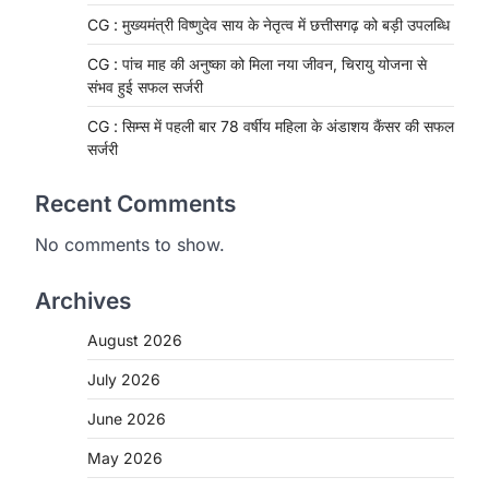
CG : मुख्यमंत्री विष्णुदेव साय के नेतृत्व में छत्तीसगढ़ को बड़ी उपलब्धि
CG : पांच माह की अनुष्का को मिला नया जीवन, चिरायु योजना से
संभव हुई सफल सर्जरी
CG : सिम्स में पहली बार 78 वर्षीय महिला के अंडाशय कैंसर की सफल
सर्जरी
Recent Comments
No comments to show.
Archives
August 2026
CHHATTISGARH
CG: 1 से 19 वर्ष तक के बच्चों को
July 2026
निःशुल्क दी जाएगी एल्बेंडाजोल
June 2026
More Khabar
August 7, 2026
May 2026
रायपुर। राष्ट्रीय कृमि मुक्ति दिवस भारत सरकार
द्वारा बच्चों के स्वास्थ्य सुधार के लिए वर्ष…