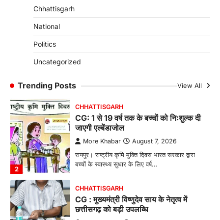
जशपुर जिले की 5 माह की मासूम…
4
Chhattisgarh
CHHATTISGARH
National
CG: छिपली की दीदियों का कमाल, बकरी
Politics
पालन से बढ़ी आय और मजबूत हुआ आत्मविश्वास
More Khabar
August 7, 2026
Uncategorized
रायपुर। ग्रामीण महिलाओं को आर्थिक रूप से सशक्त
बनाने की दिशा में जिले के नगरी…
Trending Posts
View All
1
CHHATTISGARH
CG: 1 से 19 वर्ष तक के बच्चों को निःशुल्क दी
जाएगी एल्बेंडाजोल
More Khabar
August 7, 2026
रायपुर। राष्ट्रीय कृमि मुक्ति दिवस भारत सरकार द्वारा
बच्चों के स्वास्थ्य सुधार के लिए वर्ष…
2
CHHATTISGARH
CG : मुख्यमंत्री विष्णुदेव साय के नेतृत्व में
छत्तीसगढ़ को बड़ी उपलब्धि