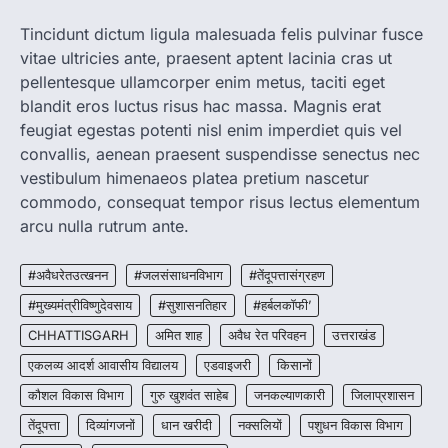
CG: 1 से 19 वर्ष तक के बच्चों को निःशुल्क दी
जाएगी एल्बेंडाजोल
Tincidunt dictum ligula malesuada felis pulvinar fusce
vitae ultricies ante, praesent aptent lacinia cras ut
More Khabar
August 7, 2026
pellentesque ullamcorper enim metus, taciti eget
रायपुर। राष्ट्रीय कृमि मुक्ति दिवस भारत सरकार द्वारा
बच्चों के स्वास्थ्य सुधार के लिए वर्ष…
blandit eros luctus risus hac massa. Magnis erat
2
feugiat egestas potenti nisl enim imperdiet quis vel
convallis, aenean praesent suspendisse senectus nec
CHHATTISGARH
CG : मुख्यमंत्री विष्णुदेव साय के नेतृत्व में
vestibulum himenaeos platea pretium nascetur
छत्तीसगढ़ को बड़ी उपलब्धि
commodo, consequat tempor risus lectus elementum
More Khabar
August 7, 2026
arcu nulla rutrum ante.
रायपुर। मुख्यमंत्री विष्णुदेव साय के नेतृत्व में स्वच्छ ऊर्जा,
हरित विकास और किसानों की आय…
#अवैधरेतउत्खनन
#जलसंसाधनविभाग
#तेंदूपत्तासंग्रहण
3
#मुख्यमंत्रीविष्णुदेवसाय
#सुशासनतिहार
#हर्बलकॉफी’
CHHATTISGARH
CHHATTISGARH
अमित शाह
अवैध रेत परिवहन
उत्तराखंड
CG : पांच माह की अनुष्का को मिला नया
जीवन, चिरायु योजना से संभव हुई सफल सर्जरी
एकलव्य आदर्श आवासीय विद्यालय
एडवाइजरी
किसानों
More Khabar
August 7, 2026
कौशल विकास विभाग
गुरु खुशवंत साहेब
जनकल्याणकारी
जिलाप्रशासन
रायपुर। राष्ट्रीय बाल स्वास्थ्य कार्यक्रम (चिरायु) के तहत
तेंदूपत्ता
दिव्यांगजनों
धान खरीदी
नक्सलियों
पशुधन विकास विभाग
जशपुर जिले की 5 माह की मासूम…
4