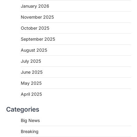
CHHATTISGARH
January 2026
CG: 1 से 19 वर्ष तक के बच्चों को निःशुल्क दी
जाएगी एल्बेंडाजोल
November 2025
More Khabar
August 7, 2026
October 2025
रायपुर। राष्ट्रीय कृमि मुक्ति दिवस भारत सरकार द्वारा
बच्चों के स्वास्थ्य सुधार के लिए वर्ष…
September 2025
2
August 2025
CHHATTISGARH
CG : मुख्यमंत्री विष्णुदेव साय के नेतृत्व में
July 2025
छत्तीसगढ़ को बड़ी उपलब्धि
June 2025
More Khabar
August 7, 2026
रायपुर। मुख्यमंत्री विष्णुदेव साय के नेतृत्व में स्वच्छ ऊर्जा,
May 2025
हरित विकास और किसानों की आय…
3
April 2025
CHHATTISGARH
Categories
CG : पांच माह की अनुष्का को मिला नया
जीवन, चिरायु योजना से संभव हुई सफल सर्जरी
Big News
More Khabar
August 7, 2026
Breaking
रायपुर। राष्ट्रीय बाल स्वास्थ्य कार्यक्रम (चिरायु) के तहत