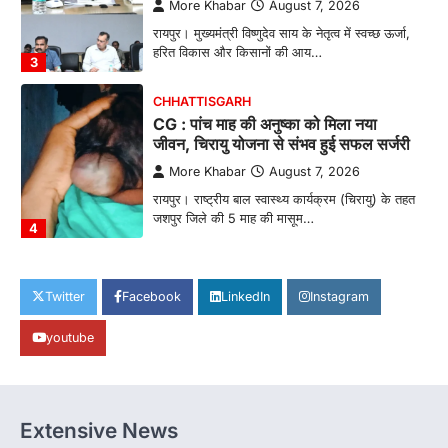
More Khabar
August 7, 2026
रायपुर। मुख्यमंत्री विष्णुदेव साय के नेतृत्व में स्वच्छ ऊर्जा,
हरित विकास और किसानों की आय…
3
CHHATTISGARH
CG : पांच माह की अनुष्का को मिला नया
जीवन, चिरायु योजना से संभव हुई सफल सर्जरी
More Khabar
August 7, 2026
रायपुर। राष्ट्रीय बाल स्वास्थ्य कार्यक्रम (चिरायु) के तहत
जशपुर जिले की 5 माह की मासूम…
4
CHHATTISGARH
CG: छिपली की दीदियों का कमाल, बकरी
Twitter
Facebook
LinkedIn
Instagram
पालन से बढ़ी आय और मजबूत हुआ आत्मविश्वास
youtube
More Khabar
August 7, 2026
रायपुर। ग्रामीण महिलाओं को आर्थिक रूप से सशक्त
बनाने की दिशा में जिले के नगरी…
1
Extensive News
CHHATTISGARH