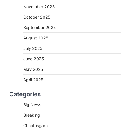
November 2025
CHHATTISGARH
CG: शराब दुकानों में गड़बड़ी पर
October 2025
आबकारी विभाग का बड़ा एक्शन
September 2025
More Khabar
August 6, 2026
August 2025
रायपुर। छत्तीसगढ़ में शराब दुकानों में अधिक कीमत
पर बिक्री और अन्य गंभीर अनियमितताओं के…
2
July 2025
June 2025
CHHATTISGARH
CG:NEET/JEEऑनलाइन कोचिंग
May 2025
सुविधा हेतु कोचिंग संस्थानों से आवेदन
आमंत्रित
April 2025
More Khabar
August 6, 2026
Categories
रायपुर। शैक्षणिक सत्र 2026-27 में सरगुजा
जिले के शासकीय विद्यालयों में कक्षा 11वीं विज्ञान
Big News
संकाय…
3
Breaking
CHHATTISGARH
Chhattisgarh
CG:रायपुर में लिव-इन पार्टनर की मौत