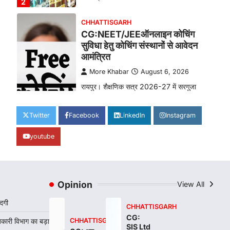
2
CHHATTISGARH
CG:NEET/JEEऑनलाइन कोचिंग
सुविधा हेतु कोचिंग संस्थानों से आवेदन
आमंत्रित
More Khabar
August 6, 2026
रायपुर। शैक्षणिक सत्र 2026-27 में सरगुजा
जिले के शासकीय विद्यालयों में कक्षा 11वीं विज्ञान
संकाय…
3
Twitter
Facebook
LinkedIn
Instagram
CHHATTISGARH
youtube
CG:रायपुर में लिव-इन पार्टनर की मौत
से सनसनी, हत्या का शक
More Khabar
August 6, 2026
Opinion
View All
रायपुर। राजधानी रायपुर से एक सनसनीखेज मामला
सामने आया है। मुजगहन थाना क्षेत्र के
दगी
CHHATTISGARH
बोरियाकला…
4
CG:
बकारी विभाग का बड़ा
CHHATTISGARH
SIS Ltd