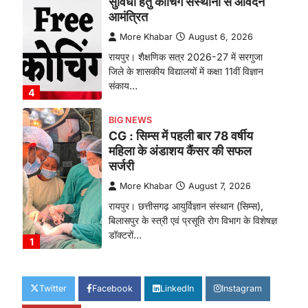
सुविधा हेतु कोचिंग संस्थानों से आवेदन
आमंत्रित
More Khabar
August 6, 2026
रायपुर। शैक्षणिक सत्र 2026-27 में सरगुजा
जिले के शासकीय विद्यालयों में कक्षा 11वीं विज्ञान
संकाय…
4
BIG NEWS
CG : सिम्स में पहली बार 78 वर्षीय
महिला के अंडाशय कैंसर की सफल
सर्जरी
More Khabar
August 7, 2026
रायपुर। छत्तीसगढ़ आयुर्विज्ञान संस्थान (सिम्स),
बिलासपुर के स्त्री एवं प्रसूति रोग विभाग के विशेषज्ञ
डॉक्टरों…
1
CHHATTISGARH
CG: महुआ ने बदली महिलाओं की जिंदगी
Twitter
Facebook
LinkedIn
Instagram
More Khabar
August 6, 2026