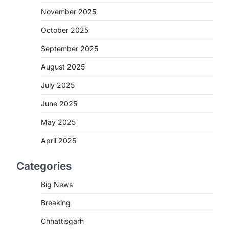
November 2025
रायपुर। छत्तीसगढ़ में शराब दुकानों में अधिक कीमत
पर बिक्री और अन्य गंभीर अनियमितताओं के…
3
October 2025
September 2025
CHHATTISGARH
CG:NEET/JEEऑनलाइन कोचिंग
August 2025
सुविधा हेतु कोचिंग संस्थानों से आवेदन
आमंत्रित
July 2025
More Khabar
August 6, 2026
June 2025
रायपुर। शैक्षणिक सत्र 2026-27 में सरगुजा
May 2025
जिले के शासकीय विद्यालयों में कक्षा 11वीं विज्ञान
संकाय…
4
April 2025
BIG NEWS
Categories
CG : सिम्स में पहली बार 78 वर्षीय
महिला के अंडाशय कैंसर की सफल
Big News
सर्जरी
Breaking
More Khabar
August 7, 2026
Chhattisgarh
रायपुर। छत्तीसगढ़ आयुर्विज्ञान संस्थान (सिम्स),