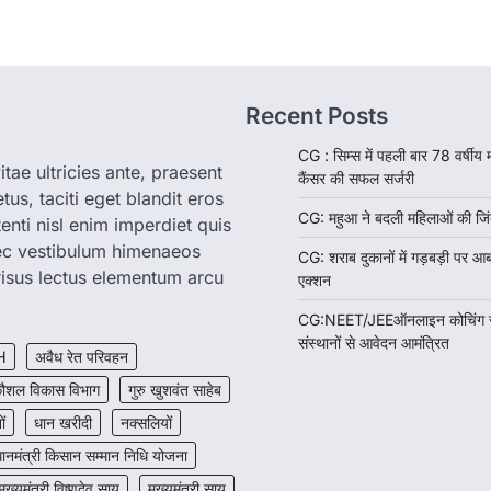
Recent Posts
CG : सिम्स में पहली बार 78 वर्षीय
tae ultricies ante, praesent
कैंसर की सफल सर्जरी
us, taciti eget blandit eros
CG: महुआ ने बदली महिलाओं की जिं
enti nisl enim imperdiet quis
nec vestibulum himenaeos
CG: शराब दुकानों में गड़बड़ी पर आ
isus lectus elementum arcu
एक्शन
CG:NEET/JEEऑनलाइन कोचिंग सुवि
संस्थानों से आवेदन आमंत्रित
H
अवैध रेत परिवहन
ौशल विकास विभाग
गुरु खुशवंत साहेब
ों
धान खरीदी
नक्सलियों
धानमंत्री किसान सम्मान निधि योजना
मुख्यमंत्री विष्णुदेव साय
मुख्यमंत्री साय