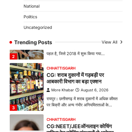
बिलासपुर के स्त्री एवं प्रसूति रोग विभाग के विशेषज्ञ
National
डॉक्टरों…
1
Politics
CHHATTISGARH
Uncategorized
CG: महुआ ने बदली महिलाओं की जिंदगी
More Khabar
August 6, 2026
Trending Posts
View All
जनजातीय कार्य मंत्रालय और ट्राइफेड की एक
पहल है, जिसे 2018 में शुरू किया गया…
2
CHHATTISGARH
CG: शराब दुकानों में गड़बड़ी पर
आबकारी विभाग का बड़ा एक्शन
More Khabar
August 6, 2026
रायपुर। छत्तीसगढ़ में शराब दुकानों में अधिक कीमत
पर बिक्री और अन्य गंभीर अनियमितताओं के…
3
CHHATTISGARH
CG:NEET/JEEऑनलाइन कोचिंग