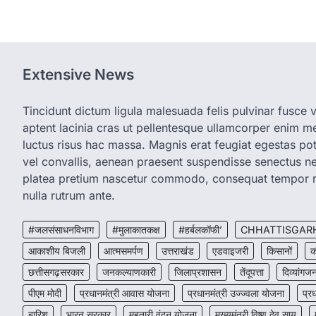
Extensive News
Tincidunt dictum ligula malesuada felis pulvinar fusce vi
aptent lacinia cras ut pellentesque ullamcorper enim met
luctus risus hac massa. Magnis erat feugiat egestas pot
vel convallis, aenean praesent suspendisse senectus 
platea pretium nascetur commodo, consequat tempor r
nulla rutrum ante.
#जलसंसाधनविभाग
#मुलाकातकक्ष
#हर्बलकॉफी’
CHHATTISGAR
आकाशीय बिजली
आत्मसमर्पण
उत्तराखंड
एडवाइजरी
किसानों
क
छत्तीसगढ़सरकार
जनकल्याणकारी
जिलाप्रशासन
तेंदूपत्ता
दिव्यांगजन
पीएम मोदी
प्रधानमंत्री आवास योजना
प्रधानमंत्री उज्ज्वला योजना
प्र
बारिश
भारत सरकार
महतारी वंदन योजना
मुख्यमंत्री विष्णु देव साय