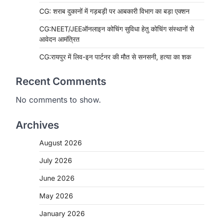
CG: शराब दुकानों में गड़बड़ी पर आबकारी विभाग का बड़ा एक्शन
CG:NEET/JEEऑनलाइन कोचिंग सुविधा हेतु कोचिंग संस्थानों से
आवेदन आमंत्रित
CG:रायपुर में लिव-इन पार्टनर की मौत से सनसनी, हत्या का शक
Recent Comments
No comments to show.
CHHATTISGARH
CG: महुआ ने बदली महिलाओं की जिंदगी
Archives
More Khabar
August 6, 2026
August 2026
जनजातीय कार्य मंत्रालय और ट्राइफेड की एक
पहल है, जिसे 2018 में शुरू किया गया…
July 2026
2
June 2026
CHHATTISGARH
CG: शराब दुकानों में गड़बड़ी पर
May 2026
आबकारी विभाग का बड़ा एक्शन
January 2026
More Khabar
August 6, 2026