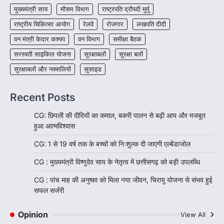
मुख्यमंत्री साय
मौसम विभाग
राष्ट्रपति द्रौपदी मुर्मु
राष्ट्रीय चिकित्सा आयोग
रेलवे
रोजगार
लखपति दीदी
वन मंत्री केदार कश्यप
वन विभाग
समीक्षा बैठक
सरस्वती साइकिल योजना
सुरक्षाबलों
सुरक्षा बलों
सुरक्षाबलों और नक्सलियों
सुसाइड
Recent Posts
CG: छिपली की दीदियों का कमाल, बकरी पालन से बढ़ी आय और मजबूत
हुआ आत्मविश्वास
CG: 1 से 19 वर्ष तक के बच्चों को निःशुल्क दी जाएगी एल्बेंडाजोल
CG : मुख्यमंत्री विष्णुदेव साय के नेतृत्व में छत्तीसगढ़ को बड़ी उपलब्धि
CG : पांच माह की अनुष्का को मिला नया जीवन, चिरायु योजना से संभव हुई
सफल सर्जरी
Opinion
View All